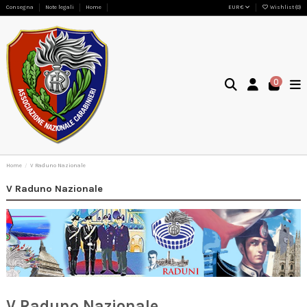
Consegna
Note legali
Home
EUR €
Wishlist (
0
)
0
Home
V Raduno Nazionale
V Raduno Nazionale
V Raduno Nazionale