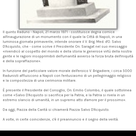
Il quinto Raduno - Napoli, 21 marzo 1971 - costituisce degna cornice
all'inaugurazione di un monumento con il quale la Città di Napoli, in una
luminosa giornata primaverile, intende onorare il V. Brig. Med. d'O. Salvo
D'Acquisto, che - come scrive il Presidente On. Saragat nel suo messaggio
«rivendicò al cospetto del mondo e della storia le generose virtù della nostra
gente e le ragioni insopprimibili dell'umanità avverso la forza bruta dell'iniquità
e della sopraffazione».
In funzione del particolare valore morale dell'eroico V. Brigadiere, i circa 5000
Radunisti affluiscono a Napoli con l'entusiasmo di un pellegrinaggio religioso
e la compostezza di una cerimonia militare.
È presente il Presidente del Consiglio, On. Emilio Colombo, il quale sottolinea
come «Salvo D'Acquisto si sacrifica per la Patria, e la Patria si rivela in un
estremo slancio di umanità, in un supremo atto d'amore per il prossimo».
Da oggi, Piazza della Carità si chiamerà Piazza Salvo D'Acquisto.
A volte, in certe coincidenze, c'è il preannuncio e il segno della verità.