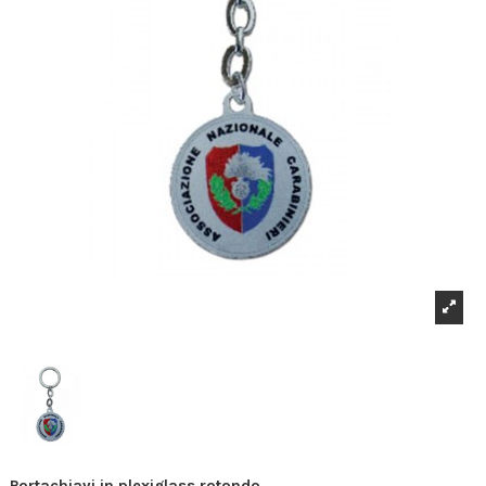
Portachiavi in plexiglass rotondo