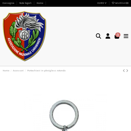
Consegna
Note legali
Home
EUR €
Wishlist (
0
)
0
Home
Accessori
Portachiavi in plexiglass rotondo