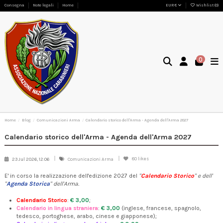
Consegna
Note legali
Home
EUR €
Wishlist (
0
)
0
Home
Blog
Comunicazioni Arma
Calendario storico dell'Arma - Agenda dell'Arma 2027
Calendario storico dell'Arma - Agenda dell'Arma 2027
80
likes
23 Jul 2026, 12:06
Comunicazioni Arma
E' in corso la realizzazione dell'edizione 2027 del
"
Calendario Storico
" e dell'
"
Agenda Storica
" dell'Arma.
Calendario Storico
:
€ 3,00
;
Calendario in lingua straniera
:
€ 3,00
(inglese, francese, spagnolo,
tedesco, portoghese, arabo, cinese e giapponese);