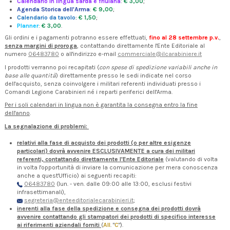
Calendario in lingua sarda e friulana
:
€ 3,00
;
Agenda Storica dell'Arma
:
€ 9,00
;
Calendario da tavolo
:
€ 1,50
;
Planner
:
€ 3,00
.
Gli ordini e i pagamenti potranno essere effettuati,
fino al 28 settembre p.v.
,
senza margini di proroga
, contattando direttamente l'Ente Editoriale al
numero
06483780
o all'indirizzo e-mail
commerciale@ilcarabiniere.it
I prodotti verranno poi recapitati (
con spese di spedizione variabili anche in
base alle quantità
) direttamente presso le sedi indicate nel corso
dell'acquisto, senza coinvolgere i militari referenti individuati presso i
Comandi Legione Carabinieri né i reparti periferici dell'Arma.
Per i soli calendari in lingua non è garantita la consegna entro la fine
dell'anno
.
La segnalazione di problemi:
relativi alla fase di acquisto dei prodotti (o per altre esigenze
particolari) dovrà avvenire ESCLUSIVAMENTE a cura dei militari
referenti, contattando direttamente l'Ente Editoriale
(valutando di volta
in volta l'opportunità di inviare la comunicazione per mera conoscenza
anche a quest'Ufficio) ai seguenti recapiti:
06483780
(lun. - ven. dalle 09:00 alle 13:00, esclusi festivi
infrasettimanali),
segreteria@enteeditorialecarabinieri.it
;
inerenti alla fase della spedizione e consegna dei prodotti dovrà
avvenire contattando gli stampatori dei prodotti di specifico interesse
ai riferimenti aziendali forniti
(
All
. "
C
").