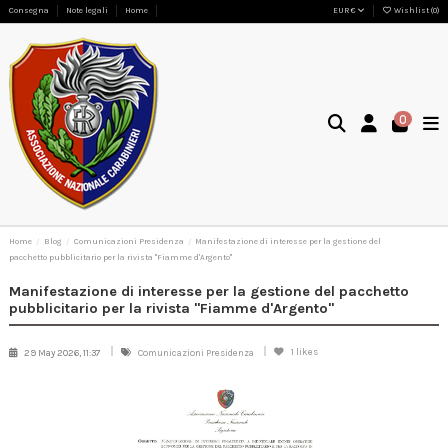
Consegna
Note legali
Home
EUR €
Wishlist (
0
)
0
Home
Blog
Comunicazioni Presidenza
Manifestazione di interesse per la gestione del
pacchetto pubblicitario per la rivista "Fiamme d'Argento"
Manifestazione di interesse per la gestione del pacchetto
pubblicitario per la rivista "Fiamme d'Argento"
1
likes
29 May 2026, 11:37
Comunicazioni Presidenza