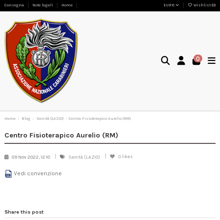
Consegna
Note legali
Home
EUR €
Wishlist (
0
)
0
Home
Blog
Sanità (LAZIO)
Centro Fisioterapico Aurelio (RM)
Centro Fisioterapico Aurelio (RM)
0
likes
09 Nov 2022, 12:10
Sanità (LAZIO)
Vedi convenzione
Share this post