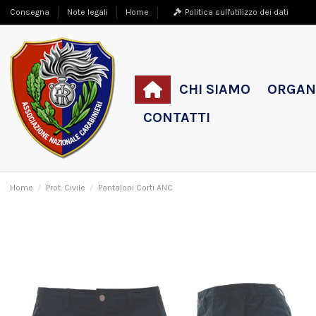
Consegna
Note legali
Home
Politica sull'utilizzo dei dati
CHI SIAMO
ORGAN
CONTATTI
Home
Prot. Civile
Pantaloni Corti ANC