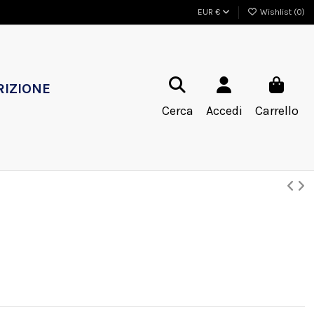
EUR €
Wishlist (
0
)
RIZIONE
Cerca
Accedi
Carrello