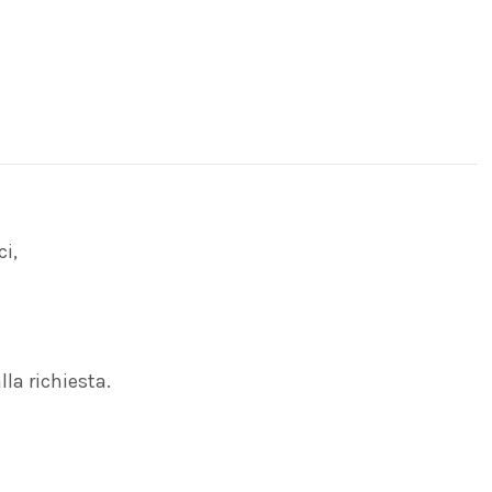
i,
la richiesta.