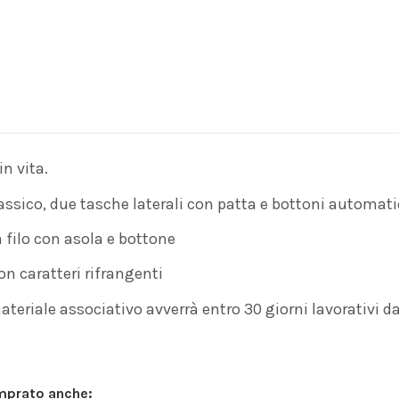
n vita.
assico, due tasche laterali con patta e bottoni automatic
a filo con asola e bottone
 caratteri rifrangenti
teriale associativo avverrà entro 30 giorni lavorativi dal
omprato anche: